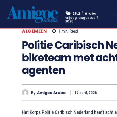
C
28.2
Aruba
vrijdag, augustus 7,
2026
ALGEMEEN
1
min.
Read
Politie Caribisch 
biketeam met acht
agenten
By
Amigoe Aruba
17 april, 2026
Het Korps Politie Caribisch Nederland heeft acht 