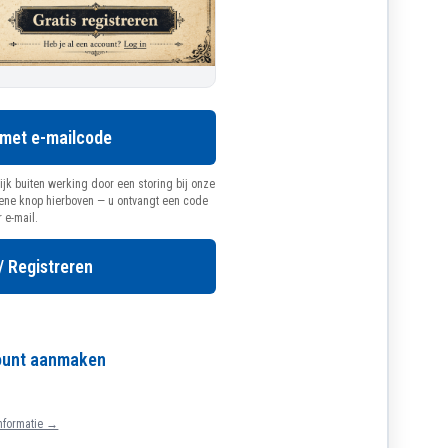
 met e-mailcode
ijk buiten werking door een storing bij onze
oene knop hierboven — u ontvangt een code
r e-mail.
/ Registreren
count aanmaken
nformatie →