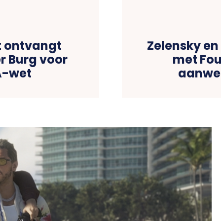
 ontvangt
Zelensky en
r Burg voor
met Fou
A-wet
aanwez