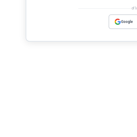
of 
Google