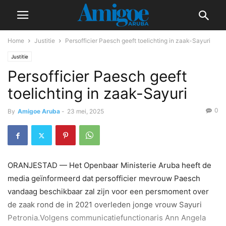
Home
Justitie
Persofficier Paesch geeft toelichting in zaak-Sayuri
Justitie
Persofficier Paesch geeft
toelichting in zaak-Sayuri
0
By
Amigoe Aruba
-
23 mei, 2025
ORANJESTAD — Het Openbaar Ministerie Aruba heeft de
media geïnformeerd dat persofficier mevrouw Paesch
vandaag beschikbaar zal zijn voor een persmoment over
de zaak rond de in 2021 overleden jonge vrouw Sayuri
Petronia.Volgens communicatiefunctionaris Ann Angela