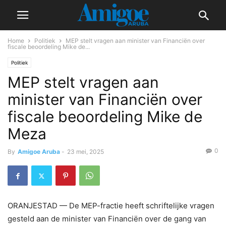
Home
Politiek
MEP stelt vragen aan minister van Financiën over
fiscale beoordeling Mike de...
Politiek
MEP stelt vragen aan
minister van Financiën over
fiscale beoordeling Mike de
Meza
0
By
Amigoe Aruba
-
23 mei, 2025
ORANJESTAD — De MEP-fractie heeft schriftelijke vragen
gesteld aan de minister van Financiën over de gang van