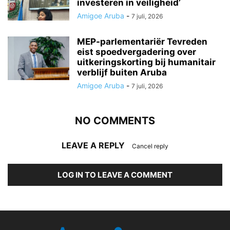
investeren in veiligheid’
Amigoe Aruba
-
7 juli, 2026
MEP-parlementariër Tevreden
eist spoedvergadering over
uitkeringskorting bij humanitair
verblijf buiten Aruba
Amigoe Aruba
-
7 juli, 2026
NO COMMENTS
LEAVE A REPLY
Cancel reply
LOG IN TO LEAVE A COMMENT