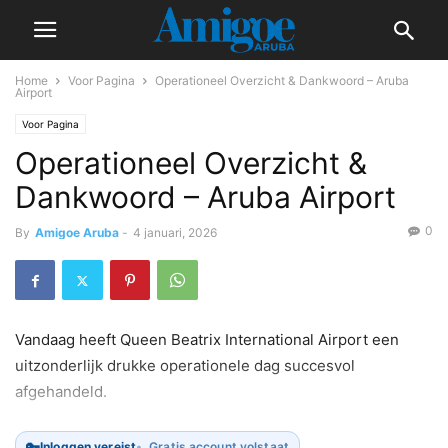
Home
Voor Pagina
Operationeel Overzicht & Dankwoord – Aruba
Airport
Voor Pagina
Operationeel Overzicht &
Dankwoord – Aruba Airport
0
By
Amigoe Aruba
-
4 januari, 2026
Vandaag heeft Queen Beatrix International Airport een
uitzonderlijk drukke operationele dag succesvol
afgehandeld.
🔑
Inloggen vereist
Gratis account volstaat