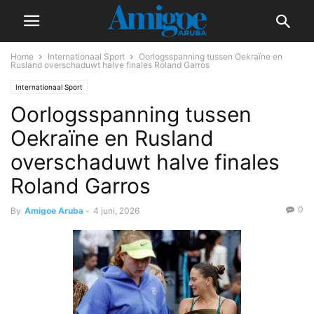
Home
Internationaal Sport
Oorlogsspanning tussen Oekraïne en
Rusland overschaduwt halve finales Roland Garros
Internationaal Sport
Oorlogsspanning tussen
Oekraïne en Rusland
overschaduwt halve finales
Roland Garros
0
By
Amigoe Aruba
-
4 juni, 2026