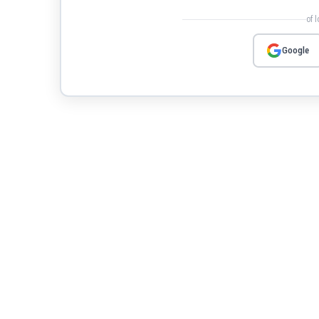
of 
Google