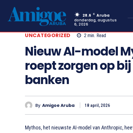
C
28.6
Aruba
donderdag, augustus
6, 2026
UNCATEGORIZED
2
min.
Read
Nieuw AI-model My
roept zorgen op bij
banken
By
Amigoe Aruba
18 april, 2026
Mythos, het nieuwste AI-model van Anthropic, hee