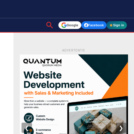
Google
Facebook
Sign in
ADVERTENTIE
❮
❯