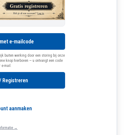
 met e-mailcode
ijk buiten werking door een storing bij onze
oene knop hierboven — u ontvangt een code
r e-mail.
/ Registreren
count aanmaken
nformatie →