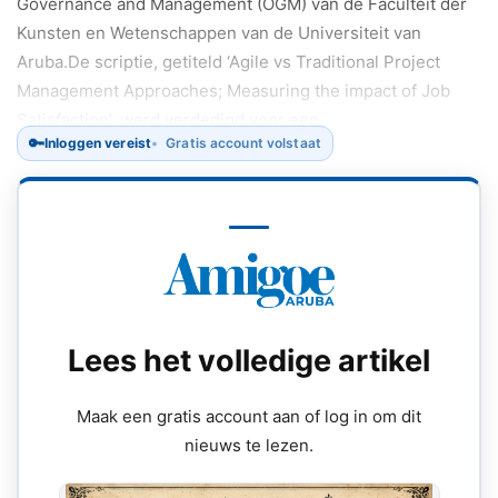
Governance and Management (OGM) van de Faculteit der
Kunsten en Wetenschappen van de Universiteit van
Aruba.De scriptie, getiteld ‘Agile vs Traditional Project
Management Approaches; Measuring the impact of Job
Satisfaction’, werd verdedigd voor een
🔑
Inloggen vereist
Gratis account volstaat
afstudeercommissie bestaande uit Niels Wiskerke, MA,
drs.
Lees het volledige artikel
Maak een gratis account aan of log in om dit
nieuws te lezen.