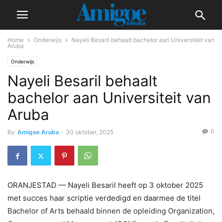
Home
Onderwijs
Nayeli Besaril behaalt bachelor aan Universiteit van
Aruba
Onderwijs
Nayeli Besaril behaalt
bachelor aan Universiteit van
Aruba
0
By
Amigoe Aruba
-
30 oktober, 2025
ORANJESTAD — Nayeli Besaril heeft op 3 oktober 2025
met succes haar scriptie verdedigd en daarmee de titel
Bachelor of Arts behaald binnen de opleiding Organization,