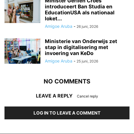
Minister Gerlien Croes
introduceert Ban Studia en
EducationUSA als nationaal
loket...
Amigoe Aruba
-
26 juni, 2026
Ministerie van Onderwijs zet
stap in digitalisering met
invoering van KeDo
Amigoe Aruba
-
25 juni, 2026
NO COMMENTS
LEAVE A REPLY
Cancel reply
LOG IN TO LEAVE A COMMENT