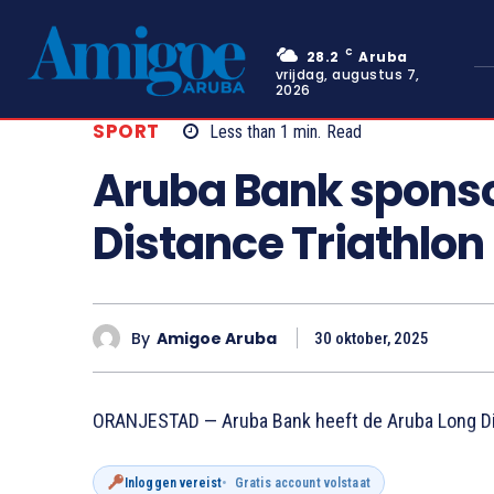
C
28.2
Aruba
vrijdag, augustus 7,
2026
SPORT
Less than 1
min.
Read
Aruba Bank sponso
Distance Triathlon
By
Amigoe Aruba
30 oktober, 2025
ORANJESTAD — Aruba Bank heeft de Aruba Long Di
Inloggen vereist
Gratis account volstaat