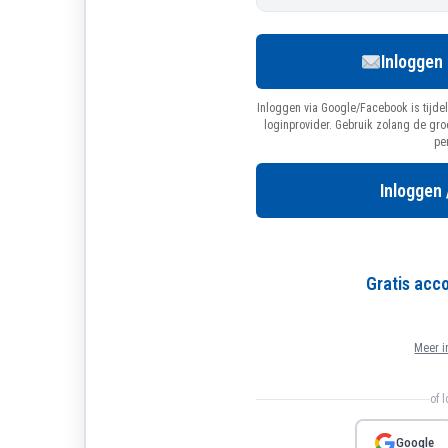
Inloggen
Inloggen via Google/Facebook is tijdel
loginprovider. Gebruik zolang de gr
pe
Inloggen 
Gratis ac
Meer i
of 
Google