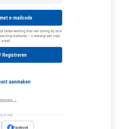
 met e-mailcode
ijk buiten werking door een storing bij onze
oene knop hierboven — u ontvangt een code
r e-mail.
/ Registreren
count aanmaken
nformatie →
log in met
Facebook