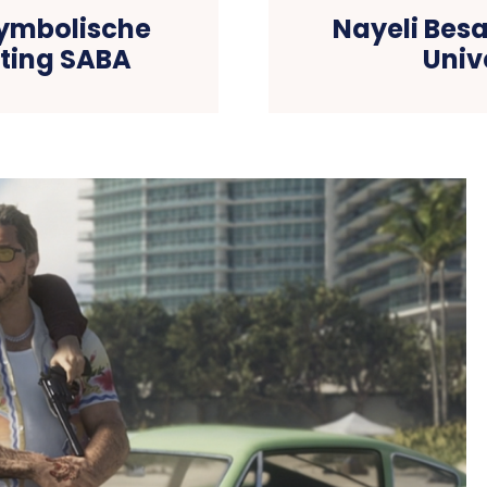
 symbolische
Nayeli Besa
hting SABA
Univ