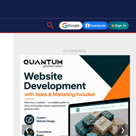
Google
Facebook
Sign in
ADVERTENTIE
❮
❯