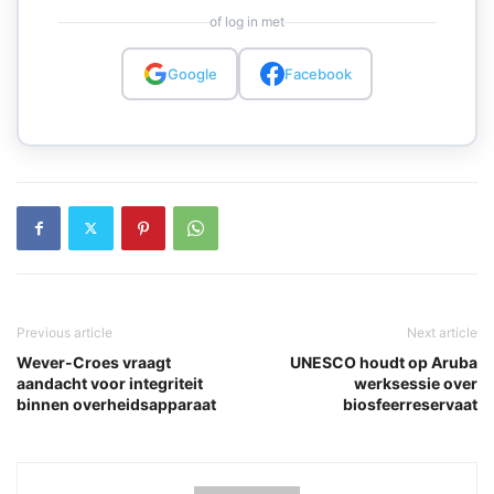
of log in met
Google
Facebook
Previous article
Next article
Wever-Croes vraagt
UNESCO houdt op Aruba
aandacht voor integriteit
werksessie over
binnen overheidsapparaat
biosfeerreservaat