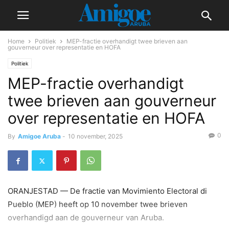
Home
Politiek
MEP-fractie overhandigt twee brieven aan
gouverneur over representatie en HOFA
Politiek
MEP-fractie overhandigt
twee brieven aan gouverneur
over representatie en HOFA
0
By
Amigoe Aruba
-
10 november, 2025
ORANJESTAD — De fractie van Movimiento Electoral di
Pueblo (MEP) heeft op 10 november twee brieven
overhandigd aan de gouverneur van Aruba.