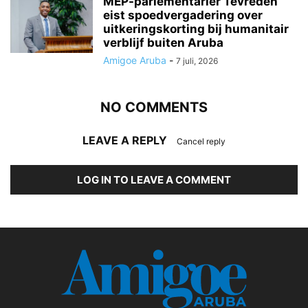
MEP-parlementariër Tevreden
eist spoedvergadering over
uitkeringskorting bij humanitair
verblijf buiten Aruba
Amigoe Aruba
-
7 juli, 2026
NO COMMENTS
LEAVE A REPLY
Cancel reply
LOG IN TO LEAVE A COMMENT