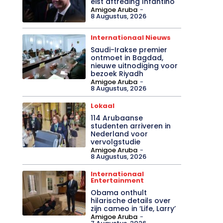
eist aftreding Infantino
Amigoe Aruba
-
8 Augustus, 2026
Internationaal Nieuws
Saudi-Irakse premier
ontmoet in Bagdad,
nieuwe uitnodiging voor
bezoek Riyadh
Amigoe Aruba
-
8 Augustus, 2026
Lokaal
114 Arubaanse
studenten arriveren in
Nederland voor
vervolgstudie
Amigoe Aruba
-
8 Augustus, 2026
Internationaal
Entertainment
Obama onthult
hilarische details over
zijn cameo in ‘Life, Larry’
Amigoe Aruba
-