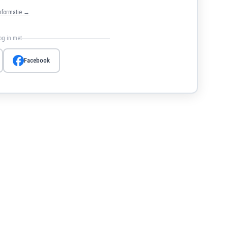
nformatie →
log in met
Facebook