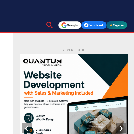
Google
Facebook
Sign in
ADVERTENTIE
❮
❯