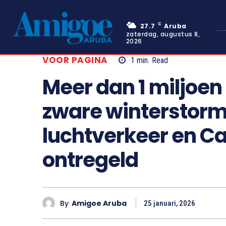
C
27.7
Aruba
zaterdag, augustus 8,
2026
VOOR PAGINA
1
min.
Read
Meer dan 1 miljoen
zware winterstorm 
luchtverkeer en Ca
ontregeld
By
Amigoe Aruba
25 januari, 2026