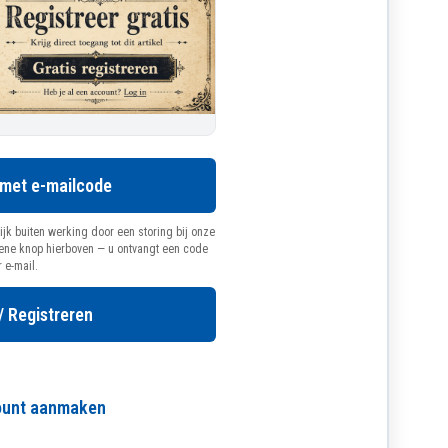
 met e-mailcode
ijk buiten werking door een storing bij onze
oene knop hierboven — u ontvangt een code
r e-mail.
/ Registreren
count aanmaken