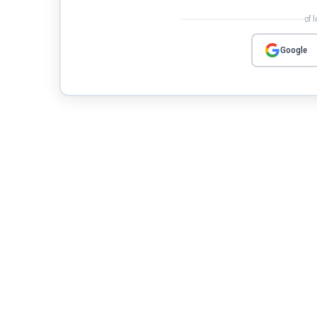
of 
Google