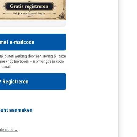
 met e-mailcode
ijk buiten werking door een storing bij onze
oene knop hierboven — u ontvangt een code
r e-mail.
/ Registreren
count aanmaken
nformatie →