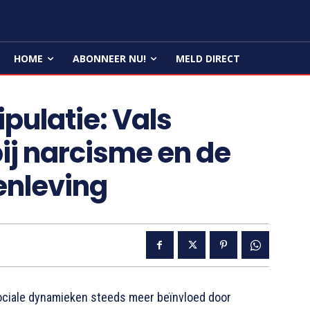
HOME
ABONNEER NU!
MELD DIRECT
pulatie: Vals
ij narcisme en de
enleving
ciale dynamieken steeds meer beïnvloed door