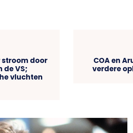
r stroom door
COA en Ar
n de VS;
verdere op
che vluchten