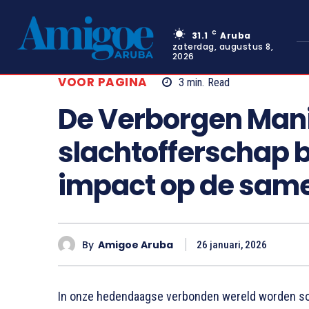
C
31.1
Aruba
zaterdag, augustus 8,
2026
VOOR PAGINA
3
min.
Read
De Verborgen Mani
slachtofferschap b
impact op de sam
By
Amigoe Aruba
26 januari, 2026
In onze hedendaagse verbonden wereld worden so