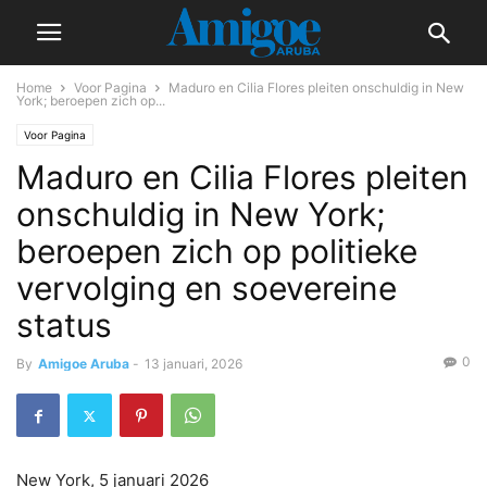
Home
Voor Pagina
Maduro en Cilia Flores pleiten onschuldig in New
York; beroepen zich op...
Voor Pagina
Maduro en Cilia Flores pleiten
onschuldig in New York;
beroepen zich op politieke
vervolging en soevereine
status
0
By
Amigoe Aruba
-
13 januari, 2026
New York, 5 januari 2026