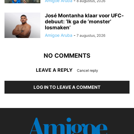
Amigoe Aruba
-
8 augustus, 2026
José Montanha klaar voor UFC-
debuut: ‘Ik ga de ‘monster’
losmaken’
Amigoe Aruba
-
7 augustus, 2026
NO COMMENTS
LEAVE A REPLY
Cancel reply
LOG IN TO LEAVE A COMMENT