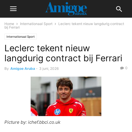
Home
Internationaal Sport
Leclerc tekent nieuw langdurig contract
bij Ferrari
Internationaal Sport
Leclerc tekent nieuw
langdurig contract bij Ferrari
0
By
Amigoe Aruba
-
3 juni, 2026
Picture by: ichef.bbci.co.uk