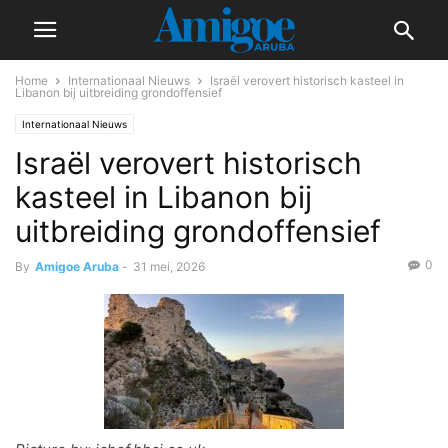
Home
Internationaal Nieuws
Israël verovert historisch kasteel in
Libanon bij uitbreiding grondoffensief
Internationaal Nieuws
Israël verovert historisch
kasteel in Libanon bij
uitbreiding grondoffensief
0
By
Amigoe Aruba
-
31 mei, 2026