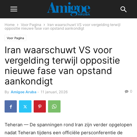
Home
Voor Pagina
Iran waarschuwt VS voor vergelding terwijl
oppositie nieuwe fase van opstand aankondigt
Voor Pagina
Iran waarschuwt VS voor
vergelding terwijl oppositie
nieuwe fase van opstand
aankondigt
0
By
Amigoe Aruba
-
11 januari, 2026
Teheran — De spanningen rond Iran zijn verder opgelopen
nadat Teheran tijdens een officiële persconferentie de