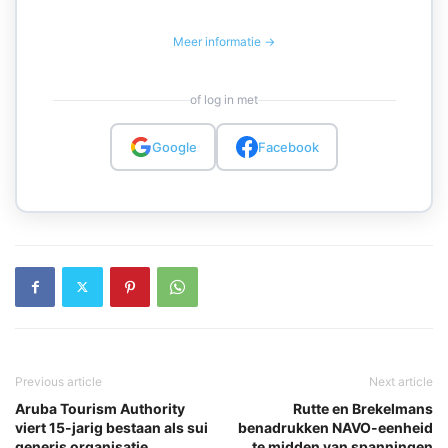
Meer informatie →
of log in met
Google
Facebook
Previous article
Next article
Aruba Tourism Authority
Rutte en Brekelmans
viert 15-jarig bestaan als sui
benadrukken NAVO-eenheid
generis organisatie
te midden van spanningen