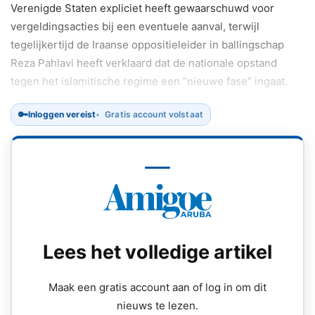
Verenigde Staten expliciet heeft gewaarschuwd voor
vergeldingsacties bij een eventuele aanval, terwijl
tegelijkertijd de Iraanse oppositieleider in ballingschap
Reza Pahlavi heeft verklaard dat de nationale opstand
tegen het islamitische regime een “nieuwe fase” ingaat.
🔑
Inloggen vereist
Gratis account volstaat
Tijdens de persconferentie stelde een hoge
vertegenwoordiger van de Iraanse veiligheidsstructuur dat
elke aanval op Iran zal worden beantwoord met acties
tegen Amerikaanse militaire doelen in de regio, waaronder
bases, schepen en andere installaties.
Lees het volledige artikel
Maak een gratis account aan of log in om dit
nieuws te lezen.