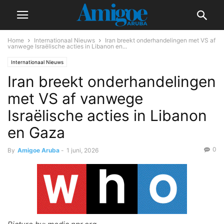
Home
Internationaal Nieuws
Iran breekt onderhandelingen met VS af
vanwege Israëlische acties in Libanon en...
Internationaal Nieuws
Iran breekt onderhandelingen
met VS af vanwege
Israëlische acties in Libanon
en Gaza
0
By
Amigoe Aruba
-
1 juni, 2026