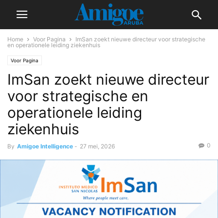
Home
Voor Pagina
ImSan zoekt nieuwe directeur voor strategische
en operationele leiding ziekenhuis
Voor Pagina
ImSan zoekt nieuwe directeur
voor strategische en
operationele leiding
ziekenhuis
0
By
Amigoe Intelligence
-
27 mei, 2026