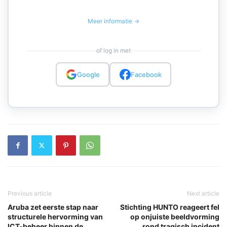
Meer informatie →
of log in met
Google
Facebook
Previous article
Next article
Aruba zet eerste stap naar
Stichting HUNTO reageert fel
structurele hervorming van
op onjuiste beeldvorming
ICT-beheer binnen de
rond tragisch incident