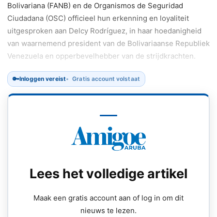
Bolivariana (FANB) en de Organismos de Seguridad
Ciudadana (OSC) officieel hun erkenning en loyaliteit
uitgesproken aan Delcy Rodríguez, in haar hoedanigheid
van waarnemend president van de Bolivariaanse Republiek
Venezuela en opperbevelhebber van de strijdkrachten.
🔑
Inloggen vereist
Gratis account volstaat
Tijdens een formele ceremonie verklaarde de militaire en
veiligheidsleiding haar “absolute loyaliteit en
ondergeschiktheid” aan Rodríguez als constitutioneel
leider en Commandante en Jefe van de FANB.
Lees het volledige artikel
Maak een gratis account aan of log in om dit
nieuws te lezen.