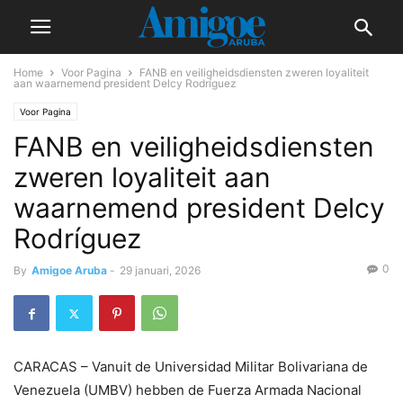
Home
Voor Pagina
FANB en veiligheidsdiensten zweren loyaliteit
aan waarnemend president Delcy Rodríguez
Voor Pagina
FANB en veiligheidsdiensten
zweren loyaliteit aan
waarnemend president Delcy
Rodríguez
0
By
Amigoe Aruba
-
29 januari, 2026
CARACAS – Vanuit de Universidad Militar Bolivariana de
Venezuela (UMBV) hebben de Fuerza Armada Nacional