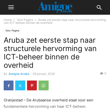
Home
Voor Pagina
Aruba zet eerste stap naar structurele hervorming
van ICT-beheer binnen de overheid
Voor Pagina
Aruba zet eerste stap naar
structurele hervorming van
ICT-beheer binnen de
overheid
0
By
Amigoe Aruba
-
29 januari, 2026
Oranjestad – De Arubaanse overheid staat voor een
fundamentele hervorming van haar ICT-beheer.