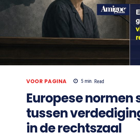
VOOR PAGINA
5
min.
Read
Europese normen 
tussen verdedigin
in de rechtszaal