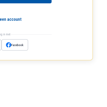
l een account
log in met
Facebook