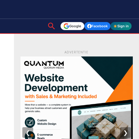
Google
Facebook
Sign in
ADVERTENTIE
❮
❯