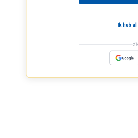
Ik heb a
of 
Google