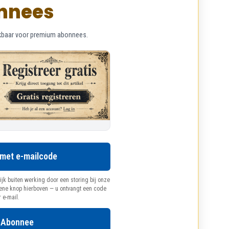
nnees
chikbaar voor premium abonnees.
 met e-mailcode
ijk buiten werking door een storing bij onze
oene knop hierboven — u ontvangt een code
r e-mail.
 Abonnee