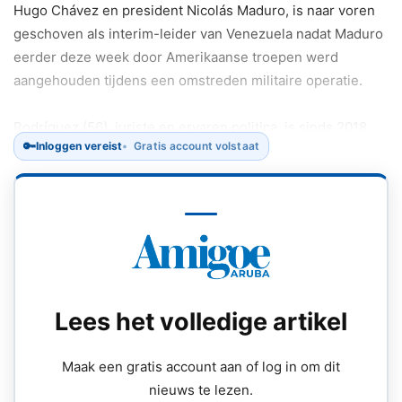
Hugo Chávez en president Nicolás Maduro, is naar voren
geschoven als interim-leider van Venezuela nadat Maduro
eerder deze week door Amerikaanse troepen werd
aangehouden tijdens een omstreden militaire operatie.
Rodríguez (56), juriste en ervaren politica, is sinds 2018
🔑
Inloggen vereist
Gratis account volstaat
vicepresident van Venezuela en bekleedde eerder
sleutelposities binnen de regering, waaronder die van
minister van Buitenlandse Zaken en minister van Olie.
Op 4 januari 2026 gaf het Hooggerechtshof van Venezuela
opdracht aan Rodríguez om het presidentschap tijdelijk op
zich te nemen, met als doel de continuïteit van het bestuur
te waarborgen na de uitzonderlijke aanhouding van
Lees het volledige artikel
Maduro door Amerikaanse troepen en zijn overbrenging
naar New York om daar terecht te staan voor onder meer
Maak een gratis account aan of log in om dit
aanklachten in verband met drugshandel.
nieuws te lezen.