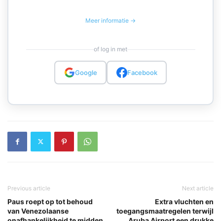
Meer informatie →
of log in met
Google
Facebook
Previous article
Next article
Paus roept op tot behoud
Extra vluchten en
van Venezolaanse
toegangsmaatregelen terwijl
onafhankelijkheid te midden
Aruba Airport een drukke