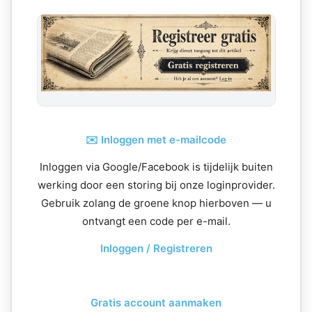
In toespraken die via de staatsmedia werden uitgezonden,
veroordeelde Rodríguez de Amerikaanse operatie als een
imperialistische “ontvoering” en verklaarde zij dat Maduro
nog steeds de legitieme president van Venezuela is.
✉️ Inloggen met e-mailcode
Inloggen via Google/Facebook is tijdelijk buiten
werking door een storing bij onze loginprovider.
Gebruik zolang de groene knop hierboven — u
ontvangt een code per e-mail.
Inloggen / Registreren
Gratis account aanmaken