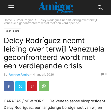
Home
Voor Pagina
Delcy Rodríguez neemt leiding over terwijl
Venezuela geconfronteerd wordt met een verdiepende...
Voor Pagina
Delcy Rodríguez neemt
leiding over terwijl Venezuela
geconfronteerd wordt met
een verdiepende crisis
0
By
Amigoe Aruba
-
4 januari, 2026
CARACAS / NEW YORK — De Venezolaanse vicepresident
Delcy Rodríguez, een langdurige bondgenoot van wijlen