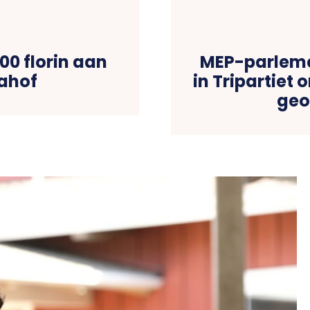
00 florin aan
MEP-parleme
dahof
in Tripartiet
geo