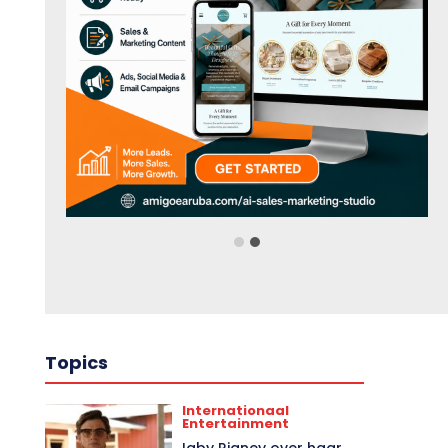
Topics
Internationaal
Entertainment
Igby Rigney over haar