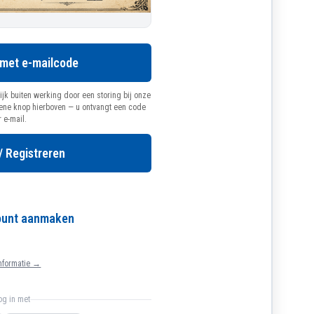
 met e-mailcode
ijk buiten werking door een storing bij onze
oene knop hierboven — u ontvangt een code
r e-mail.
/ Registreren
count aanmaken
nformatie →
log in met