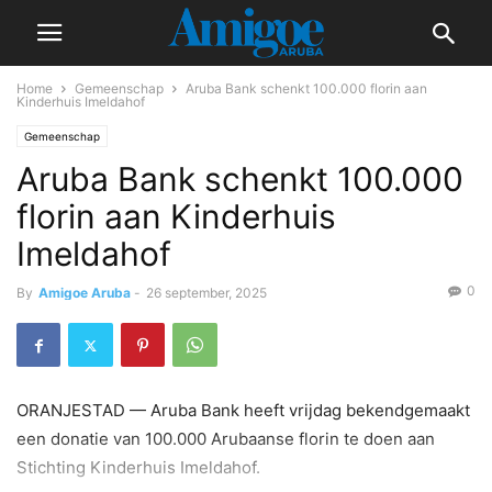
Home
Gemeenschap
Aruba Bank schenkt 100.000 florin aan
Kinderhuis Imeldahof
Gemeenschap
Aruba Bank schenkt 100.000
florin aan Kinderhuis
Imeldahof
0
By
Amigoe Aruba
-
26 september, 2025
ORANJESTAD — Aruba Bank heeft vrijdag bekendgemaakt
een donatie van 100.000 Arubaanse florin te doen aan
Stichting Kinderhuis Imeldahof.