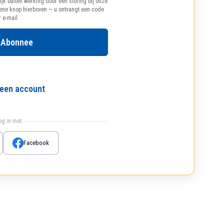
ijk buiten werking door een storing bij onze
oene knop hierboven — u ontvangt een code
r e-mail.
 Abonnee
l een account
log in met
Facebook