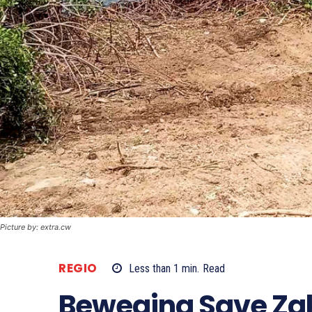
Picture by: extra.cw
REGIO
Less than 1
min.
Read
Beweging Save Zak