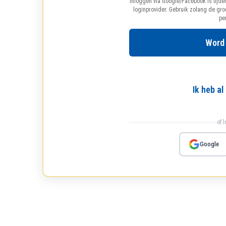
Inloggen via Google/Facebook is tijdel
loginprovider. Gebruik zolang de gr
pe
Word
Ik heb a
of 
Google