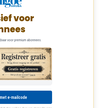
ief voor
nnees
chikbaar voor premium abonnees.
 met e-mailcode