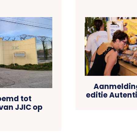
Aanmeldin
editie Autent
oemd tot
van JJIC op