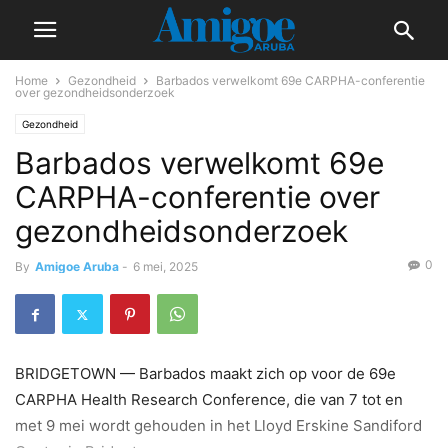
Home
Gezondheid
Barbados verwelkomt 69e CARPHA-conferentie
over gezondheidsonderzoek
Gezondheid
Barbados verwelkomt 69e
CARPHA-conferentie over
gezondheidsonderzoek
0
By
Amigoe Aruba
-
6 mei, 2025
BRIDGETOWN — Barbados maakt zich op voor de 69e
CARPHA Health Research Conference, die van 7 tot en
met 9 mei wordt gehouden in het Lloyd Erskine Sandiford