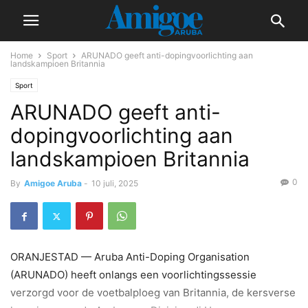
Home
Sport
ARUNADO geeft anti-dopingvoorlichting aan
landskampioen Britannia
Sport
ARUNADO geeft anti-
dopingvoorlichting aan
landskampioen Britannia
0
By
Amigoe Aruba
-
10 juli, 2025
ORANJESTAD — Aruba Anti-Doping Organisation
(ARUNADO) heeft onlangs een voorlichtingssessie
verzorgd voor de voetbalploeg van Britannia, de kersverse