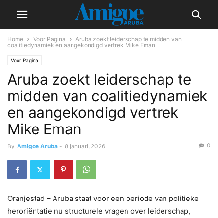
Home
Voor Pagina
Aruba zoekt leiderschap te midden van
coalitiedynamiek en aangekondigd vertrek Mike Eman
Voor Pagina
Aruba zoekt leiderschap te
midden van coalitiedynamiek
en aangekondigd vertrek
Mike Eman
0
By
Amigoe Aruba
-
8 januari, 2026
Oranjestad – Aruba staat voor een periode van politieke
heroriëntatie nu structurele vragen over leiderschap,