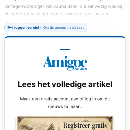
vertegenwoordiger van Aruba Bank, die aanwezig was bij
de conferentie, is het voor de bank een eer om een
initiatief te ondersteunen dat nauw aansluit bij haar
🔑
Inloggen vereist
Gratis account volstaat
maatschappelijke betrokkenheid.
Lees het volledige artikel
Maak een gratis account aan of log in om dit
nieuws te lezen.