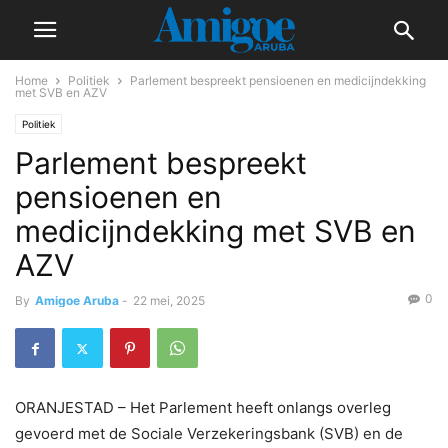
Home
Politiek
Parlement bespreekt pensioenen en medicijndekking
met SVB en AZV
Politiek
Parlement bespreekt
pensioenen en
medicijndekking met SVB en
AZV
0
By
Amigoe Aruba
-
22 mei, 2025
ORANJESTAD – Het Parlement heeft onlangs overleg
gevoerd met de Sociale Verzekeringsbank (SVB) en de