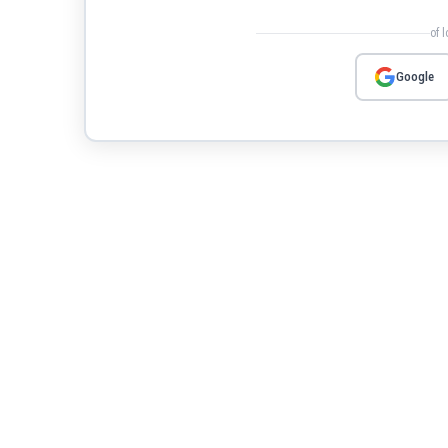
of 
Google