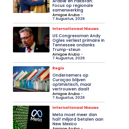
Arabië en Pakistan:
Focus op regionale
samenwerking
Amigoe Aruba
-
7 Augustus, 2026
Internationaal Nieuws
US Congressman Andy
Ogles verliest primaire in
Tennessee ondanks
Trump-steun
Amigoe Aruba
-
7 Augustus, 2026
Regio
Ondernemers op
Curaçao blijven
optimistisch, maar
vertrouwen daalt
Amigoe Aruba
-
7 Augustus, 2026
Internationaal Nieuws
Meta moet meer dan
half miljard betalen aan
New Mexico
Amigoe Aruba
-