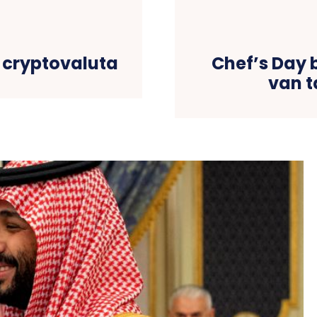
 cryptovaluta
Chef’s Day b
van t