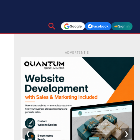
Google
Facebook
Sign in
ADVERTENTIE
❮
❯