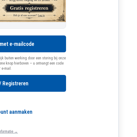
 met e-mailcode
ijk buiten werking door een storing bij onze
oene knop hierboven — u ontvangt een code
r e-mail.
/ Registreren
count aanmaken
nformatie →