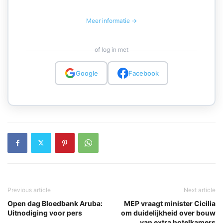
Meer informatie →
of log in met
Google
Facebook
Previous article
Next article
Open dag Bloedbank Aruba:
MEP vraagt minister Cicilia
Uitnodiging voor pers
om duidelijkheid over bouw
van extra hotelkamers