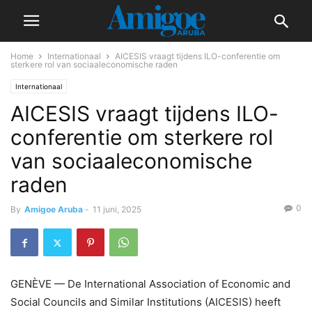
Home
Internationaal
AICESIS vraagt tijdens ILO-conferentie om
sterkere rol van sociaaleconomische raden
Internationaal
AICESIS vraagt tijdens ILO-
conferentie om sterkere rol
van sociaaleconomische
raden
0
By
Amigoe Aruba
-
11 juni, 2025
GENÈVE — De International Association of Economic and
Social Councils and Similar Institutions (AICESIS) heeft