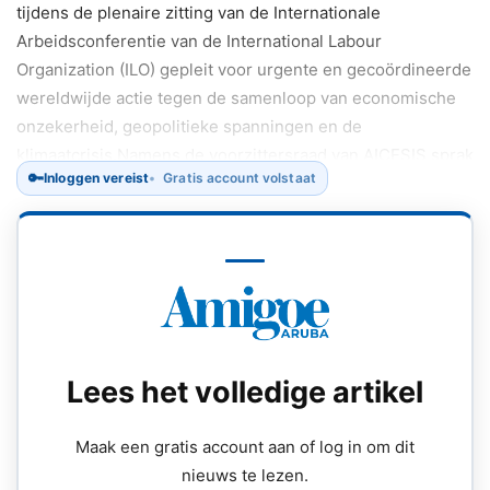
tijdens de plenaire zitting van de Internationale
Arbeidsconferentie van de International Labour
Organization (ILO) gepleit voor urgente en gecoördineerde
wereldwijde actie tegen de samenloop van economische
onzekerheid, geopolitieke spanningen en de
klimaatcrisis.Namens de voorzittersraad van AICESIS sprak
🔑
Inloggen vereist
Gratis account volstaat
drs.
Lees het volledige artikel
Maak een gratis account aan of log in om dit
nieuws te lezen.