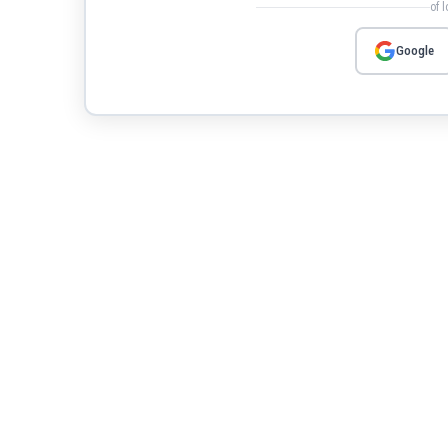
of 
Google