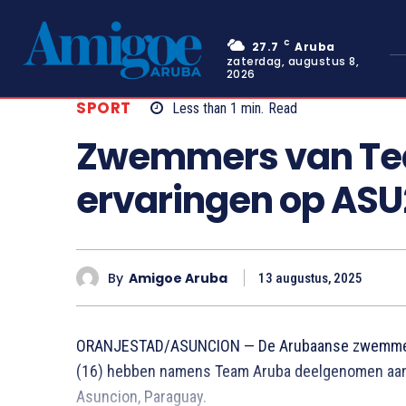
C
27.7
Aruba
zaterdag, augustus 8,
2026
SPORT
Less than 1
min.
Read
Zwemmers van Te
ervaringen op ASU
By
Amigoe Aruba
13 augustus, 2025
ORANJESTAD/ASUNCION — De Arubaanse zwemmers 
(16) hebben namens Team Aruba deelgenomen aan
Asuncion, Paraguay.