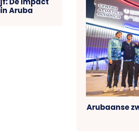
ijf: De Impact
 in Aruba
Arubaanse z