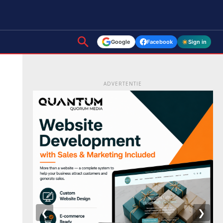
Google
Facebook
Sign in
ADVERTENTIE
❮
❯