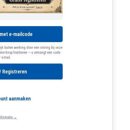
 met e-mailcode
ijk buiten werking door een storing bij onze
oene knop hierboven — u ontvangt een code
r e-mail.
/ Registreren
count aanmaken
nformatie →