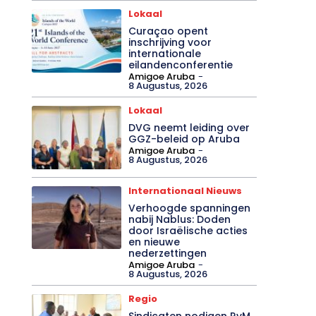
Lokaal
Curaçao opent
inschrijving voor
internationale
eilandenconferentie
Amigoe Aruba
-
8 Augustus, 2026
Lokaal
DVG neemt leiding over
GGZ-beleid op Aruba
Amigoe Aruba
-
8 Augustus, 2026
Internationaal Nieuws
Verhoogde spanningen
nabij Nablus: Doden
door Israëlische acties
en nieuwe
nederzettingen
Amigoe Aruba
-
8 Augustus, 2026
Regio
Sindicaten nodigen RvM