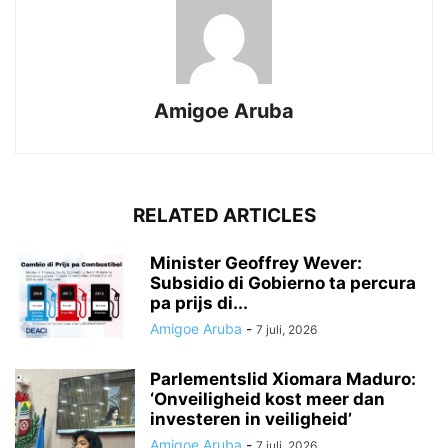
Amigoe Aruba
RELATED ARTICLES
Minister Geoffrey Wever:
Subsidio di Gobierno ta percura
pa prijs di...
Amigoe Aruba
-
7 juli, 2026
Parlementslid Xiomara Maduro:
‘Onveiligheid kost meer dan
investeren in veiligheid’
Amigoe Aruba
-
7 juli, 2026