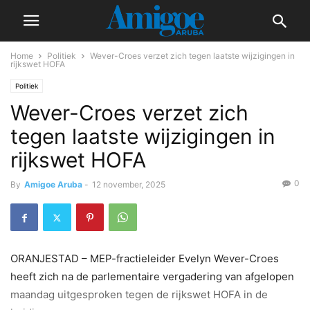
Home
Politiek
Wever-Croes verzet zich tegen laatste wijzigingen in
rijkswet HOFA
Politiek
Wever-Croes verzet zich
tegen laatste wijzigingen in
rijkswet HOFA
0
By
Amigoe Aruba
-
12 november, 2025
ORANJESTAD – MEP-fractieleider Evelyn Wever-Croes
heeft zich na de parlementaire vergadering van afgelopen
maandag uitgesproken tegen de rijkswet HOFA in de