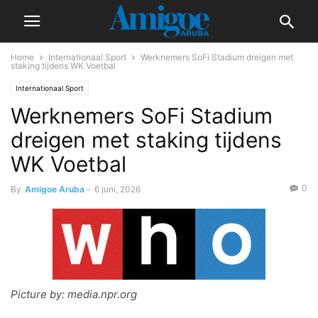
Home
Internationaal Sport
Werknemers SoFi Stadium dreigen met
staking tijdens WK Voetbal
Internationaal Sport
Werknemers SoFi Stadium
dreigen met staking tijdens
WK Voetbal
0
By
Amigoe Aruba
-
6 juni, 2026
Picture by: media.npr.org