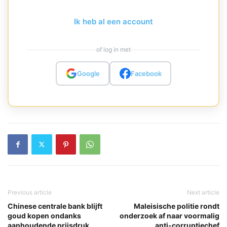
Ik heb al een account
of log in met
Google
Facebook
Previous article
Next article
Chinese centrale bank blijft
Maleisische politie rondt
goud kopen ondanks
onderzoek af naar voormalig
aanhoudende prijsdruk
anti-corruptiechef