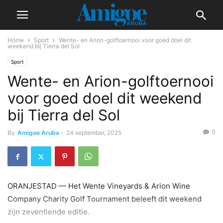
Home
Sport
Wente- en Arion-golftoernooi voor goed doel dit
weekend bij Tierra del Sol
Sport
Wente- en Arion-golftoernooi
voor goed doel dit weekend
bij Tierra del Sol
0
By
Amigoe Aruba
-
24 september, 2025
ORANJESTAD — Het Wente Vineyards & Arion Wine
Company Charity Golf Tournament beleeft dit weekend
zijn zeventiende editie.