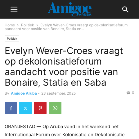
Home
Politiek
Evelyn Wever-Croes vraagt op dekolonisatieforum
aandacht voor positie van Bonaire, Statia en...
Politiek
Evelyn Wever-Croes vraagt
op dekolonisatieforum
aandacht voor positie van
Bonaire, Statia en Saba
0
By
Amigoe Aruba
-
23 september, 2025
ORANJESTAD — Op Aruba vond in het weekend het
Internationaal Forum over Kolonisatie en Dekolonisatie