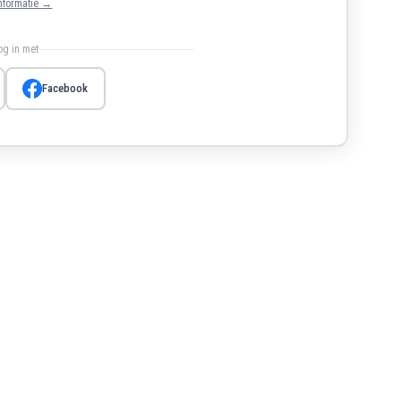
nformatie →
log in met
Facebook