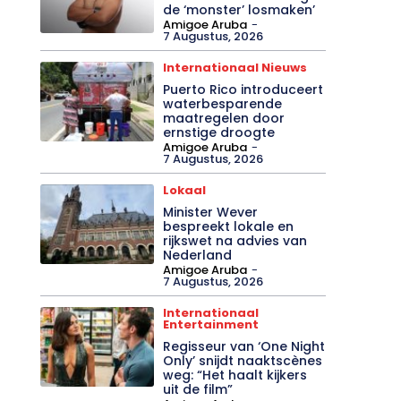
de ‘monster’ losmaken’
Amigoe Aruba
-
7 Augustus, 2026
Internationaal Nieuws
Puerto Rico introduceert
waterbesparende
maatregelen door
ernstige droogte
Amigoe Aruba
-
7 Augustus, 2026
Lokaal
Minister Wever
bespreekt lokale en
rijkswet na advies van
Nederland
Amigoe Aruba
-
7 Augustus, 2026
Internationaal
Entertainment
Regisseur van ‘One Night
Only’ snijdt naaktscènes
weg: “Het haalt kijkers
uit de film”