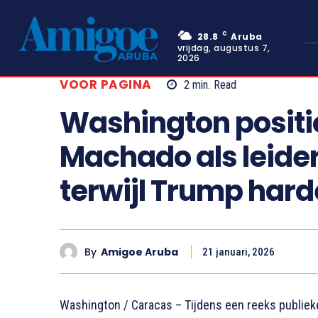
C
28.8
Aruba
vrijdag, augustus 7,
2026
VOOR PAGINA
2
min.
Read
Washington positi
Machado als leide
terwijl Trump harde
By
Amigoe Aruba
21 januari, 2026
Washington / Caracas – Tijdens een reeks publiek