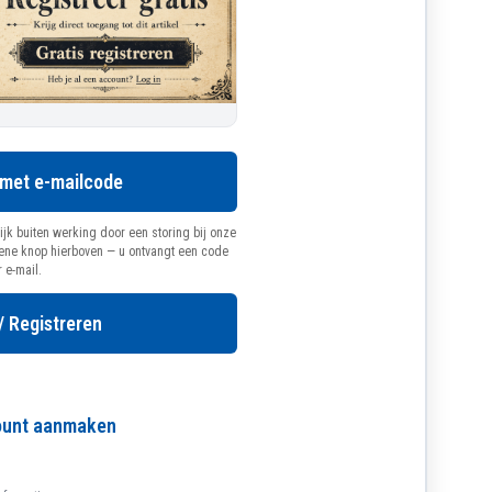
 met e-mailcode
ijk buiten werking door een storing bij onze
oene knop hierboven — u ontvangt een code
r e-mail.
/ Registreren
count aanmaken