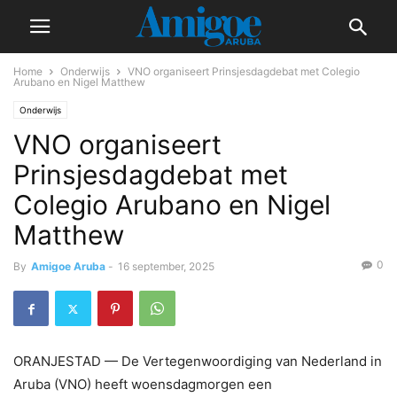
Home
Onderwijs
VNO organiseert Prinsjesdagdebat met Colegio
Arubano en Nigel Matthew
Onderwijs
VNO organiseert
Prinsjesdagdebat met
Colegio Arubano en Nigel
Matthew
0
By
Amigoe Aruba
-
16 september, 2025
ORANJESTAD — De Vertegenwoordiging van Nederland in
Aruba (VNO) heeft woensdagmorgen een