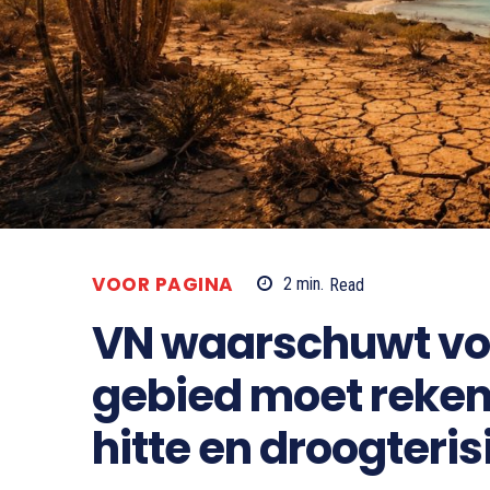
VOOR PAGINA
2
min.
Read
VN waarschuwt voor
gebied moet reke
hitte en droogteris