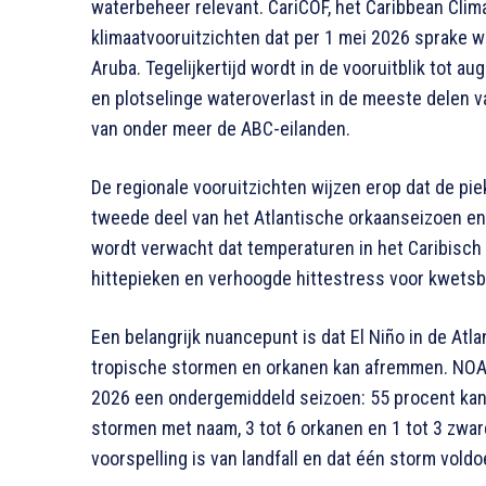
waterbeheer relevant. CariCOF, het Caribbean Clim
klimaatvooruitzichten dat per 1 mei 2026 sprake w
Aruba. Tegelijkertijd wordt in de vooruitblik tot 
en plotselinge wateroverlast in de meeste delen va
van onder meer de ABC-eilanden.
De regionale vooruitzichten wijzen erop dat de pi
tweede deel van het Atlantische orkaanseizoen en
wordt verwacht dat temperaturen in het Caribisch
hittepieken en verhoogde hittestress voor kwetsb
Een belangrijk nuancepunt is dat El Niño in de Atl
tropische stormen en orkanen kan afremmen. NOAA
2026 een ondergemiddeld seizoen: 55 procent kan
stormen met naam, 3 tot 6 orkanen en 1 tot 3 zwa
voorspelling is van landfall en dat één storm vold