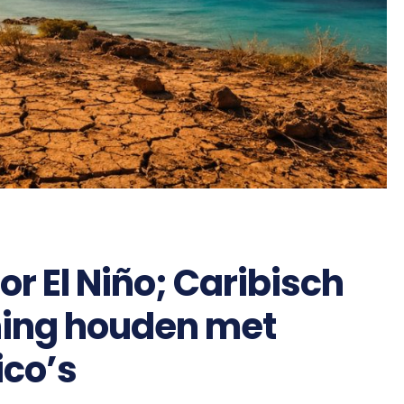
 El Niño; Caribisch
ning houden met
ico’s