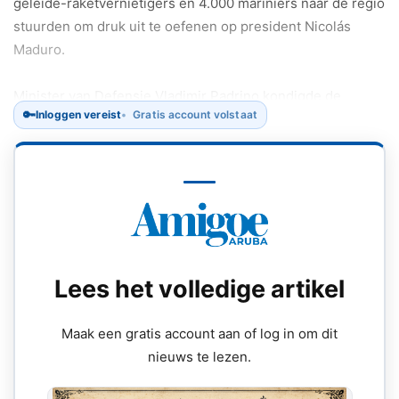
geleide-raketvernietigers en 4.000 mariniers naar de regio
stuurden om druk uit te oefenen op president Nicolás
Maduro.
Minister van Defensie Vladimir Padrino kondigde de
🔑
Inloggen vereist
Gratis account volstaat
maatregel aan als een “significante” militaire inzet.
Lees het volledige artikel
Maak een gratis account aan of log in om dit
nieuws te lezen.