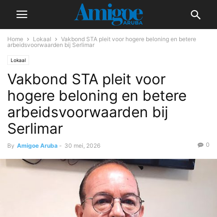
Home
Lokaal
Vakbond STA pleit voor hogere beloning en betere
arbeidsvoorwaarden bij Serlimar
Lokaal
Vakbond STA pleit voor
hogere beloning en betere
arbeidsvoorwaarden bij
Serlimar
0
By
Amigoe Aruba
-
30 mei, 2026