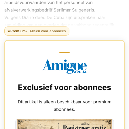
arbeidsvoorwaarden van het personeel van
afvalverwerkingsbedrijf Serlimar Suigeneris.
Volgens Diario deed De Cuba zijn uitspraken naar
aanleiding van een overleg dat de vakbond recentelijk
⭐
Premium
Alleen voor abonnees
voerde met de directie van Serlimar.
Exclusief voor abonnees
Dit artikel is alleen beschikbaar voor premium
abonnees.