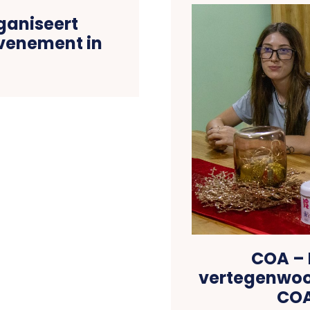
ganiseert
evenement in
COA – 
vertegenwoo
COA