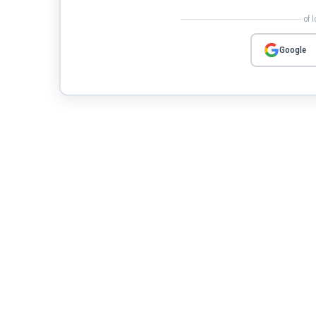
of 
Google