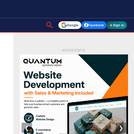
Google
Facebook
Sign in
ADVERTENTIE
❮
❯