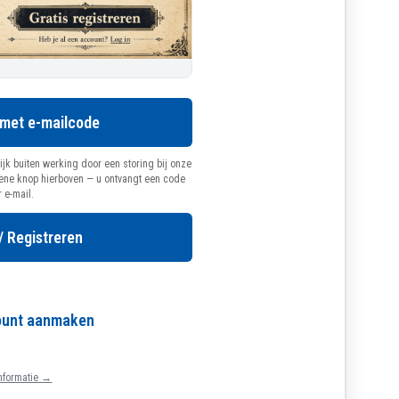
 met e-mailcode
ijk buiten werking door een storing bij onze
oene knop hierboven — u ontvangt een code
r e-mail.
/ Registreren
count aanmaken
nformatie →