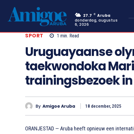
C
27.7
Aruba
donderdag, augustus
6, 2026
SPORT
1
min.
Read
Uruguayaanse ol
taekwondoka Maria
trainingsbezoek i
By
Amigoe Aruba
18 december, 2025
ORANJESTAD — Aruba heeft opnieuw een internati