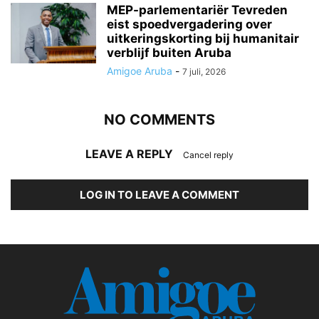
MEP-parlementariër Tevreden
eist spoedvergadering over
uitkeringskorting bij humanitair
verblijf buiten Aruba
Amigoe Aruba
-
7 juli, 2026
NO COMMENTS
LEAVE A REPLY
Cancel reply
LOG IN TO LEAVE A COMMENT