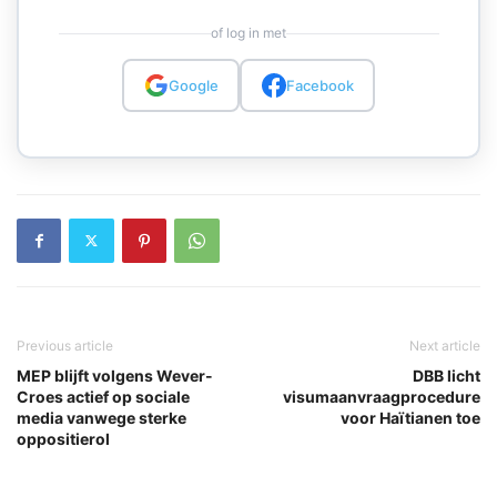
of log in met
Google
Facebook
Previous article
Next article
MEP blijft volgens Wever-
DBB licht
Croes actief op sociale
visumaanvraagprocedure
media vanwege sterke
voor Haïtianen toe
oppositierol