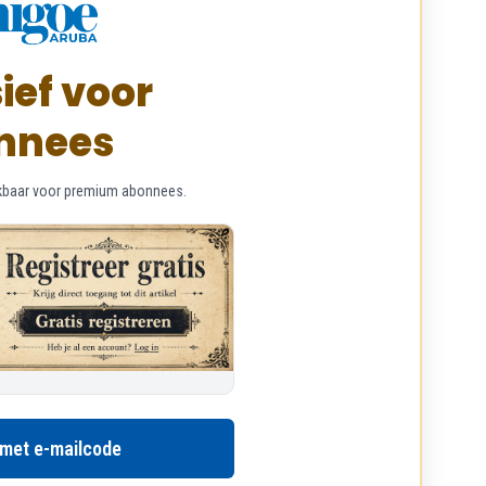
ief voor
nnees
chikbaar voor premium abonnees.
 met e-mailcode