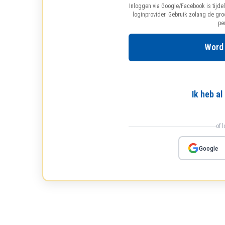
Inloggen via Google/Facebook is tijdel
loginprovider. Gebruik zolang de gr
pe
Word
Ik heb a
of 
Google