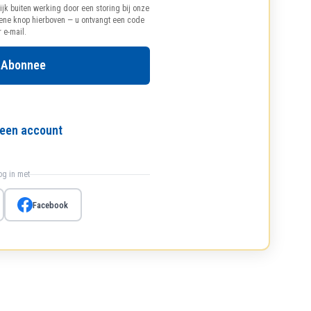
ijk buiten werking door een storing bij onze
oene knop hierboven — u ontvangt een code
r e-mail.
 Abonnee
l een account
log in met
Facebook