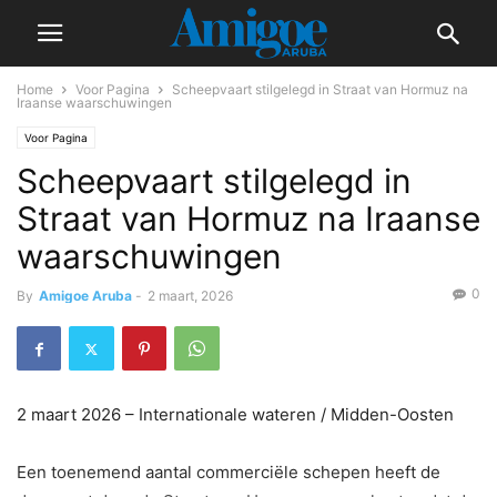
Home
Voor Pagina
Scheepvaart stilgelegd in Straat van Hormuz na
Iraanse waarschuwingen
Voor Pagina
Scheepvaart stilgelegd in
Straat van Hormuz na Iraanse
waarschuwingen
0
By
Amigoe Aruba
-
2 maart, 2026
2 maart 2026 – Internationale wateren / Midden-Oosten
Een toenemend aantal commerciële schepen heeft de