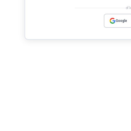
of 
Google