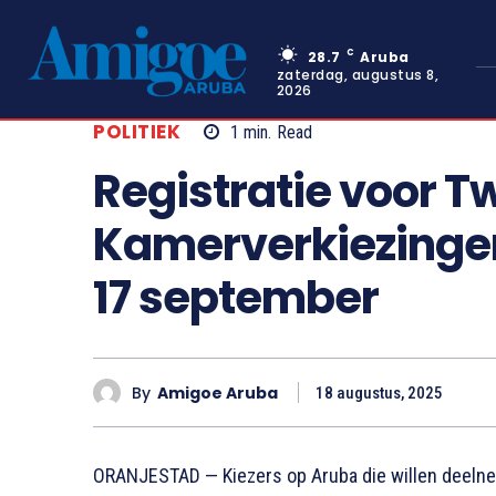
C
28.7
Aruba
zaterdag, augustus 8,
2026
POLITIEK
1
min.
Read
Registratie voor 
Kamerverkiezingen
17 september
By
Amigoe Aruba
18 augustus, 2025
ORANJESTAD — Kiezers op Aruba die willen deeln