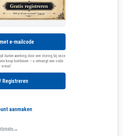
 met e-mailcode
ijk buiten werking door een storing bij onze
oene knop hierboven — u ontvangt een code
r e-mail.
/ Registreren
count aanmaken
nformatie →