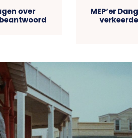
agen over
MEP’er Dang
onbeantwoord
verkeerde 