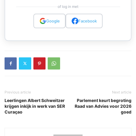
of log in met
Google
Facebook
Previous article
Next article
Leerlingen Albert Schweitzer
Parlement keurt begroting
krijgen inkijk in werk van SER
Raad van Advies voor 2026
Curaçao
goed