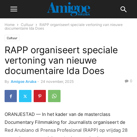
Home
Cultuur
RAPP organiseert speciale vertoning van nieuwe
documentaire Ida Does
Cultuur
RAPP organiseert speciale
vertoning van nieuwe
documentaire Ida Does
0
By
Amigoe Aruba
-
24 november, 2025
ORANJESTAD — In het kader van de masterclass
Documentary Filmmaking for Journalists organiseert de
Red Arubiano di Prensa Profesional (RAPP) op vrijdag 28