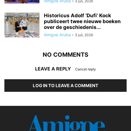
Amigoe Aruba
-
3 juli, 2026
Historicus Adolf ‘Dufi’ Kock
publiceert twee nieuwe boeken
over de geschiedenis...
Amigoe Aruba
-
3 juli, 2026
NO COMMENTS
LEAVE A REPLY
Cancel reply
LOG IN TO LEAVE A COMMENT